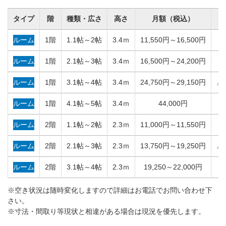
タイプ
階
種類・広さ
高さ
月額
（税込）
ルーム
1階
1.1帖～2帖
3.4ｍ
11,550円～16,500円
○
ルーム
1階
2.1帖～3帖
3.4ｍ
16,500円～24,200円
○
ルーム
1階
3.1帖～4帖
3.4ｍ
24,750円～29,150円
△
ルーム
1階
4.1帖～5帖
3.4ｍ
44,000円
×
ルーム
2階
1.1帖～2帖
2.3ｍ
11,000円～11,550円
○
ルーム
2階
2.1帖～3帖
2.3ｍ
13,750円～19,250円
△
ルーム
2階
3.1帖～4帖
2.3ｍ
19,250～22,000円
×
※空き状況は随時変化しますので詳細はお電話でお問い合わせ下
さい。
※寸法・間取り等現状と相違がある場合は現況を優先します。