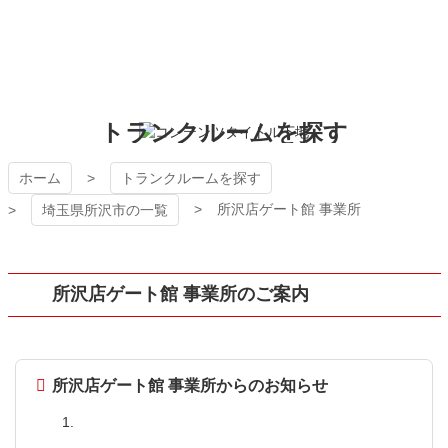
コ
ン
テ
ン
ツ
本
吉沢屋 レンタル ト
トランクルームを探す
文
へ
ランクルーム
ス
ホーム
トランクルームを探す
キ
所沢店ゲート館 事業所
埼玉県所沢市の一覧
ッ
プ
所沢店ゲート館 事業所のご案内
所沢店ゲート館 事業所からのお知らせ