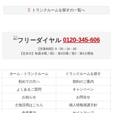
トランクルームを探すの一覧へ
コ
ペ
ン
ー
テ
ジ
ン
の
ツ
先
0120-345-606
本
頭
文
へ
【営業時間】9：00～18：00
の
戻
【定休日】毎週水曜／第1・第3日曜／第2・第4土曜他
先
る
頭
へ
ホーム：トランクルーム
トランクルームを探す
戻
る
初めての方へ
契約のご案内
よくあるご質問
キャンペーン
お知らせ
お問合せ
土地活用はこちら
個人情報保護方針
免責事項
サイトマップ