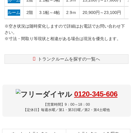
ルーム
2階
3.1帖～4帖
2.9ｍ
20,900円～23,100円
×
※空き状況は随時変化しますので詳細はお電話でお問い合わせ下
さい。
※寸法・間取り等現状と相違がある場合は現況を優先します。
トランクルームを探すの一覧へ
コ
ペ
ン
ー
テ
ジ
ン
の
ツ
先
0120-345-606
本
頭
文
へ
【営業時間】9：00～18：00
の
戻
【定休日】毎週水曜／第1・第3日曜／第2・第4土曜他
先
る
頭
へ