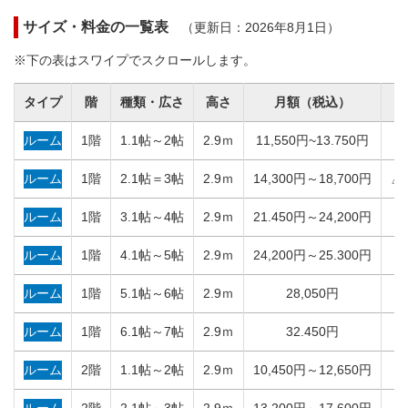
サイズ・料金の一覧表
（更新日：2026年8月1日）
※下の表はスワイプでスクロールします。
タイプ
階
種類・広さ
高さ
月額
（税込）
ルーム
1階
1.1帖～2帖
2.9ｍ
11,550円~13.750円
○
ルーム
1階
2.1帖＝3帖
2.9ｍ
14,300円～18,700円
△
ルーム
1階
3.1帖～4帖
2.9ｍ
21.450円～24,200円
×
ルーム
1階
4.1帖～5帖
2.9ｍ
24,200円～25.300円
×
ルーム
1階
5.1帖～6帖
2.9ｍ
28,050円
×
ルーム
1階
6.1帖～7帖
2.9ｍ
32.450円
×
ルーム
2階
1.1帖～2帖
2.9ｍ
10,450円～12,650円
○
ルーム
2階
2.1帖～3帖
2.9ｍ
13,200円～17,600円
△