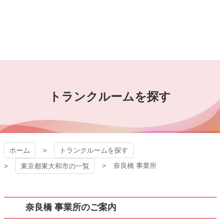
コ
ン
テ
ン
ツ
本
吉沢屋 レンタル ト
文
へ
ランクルーム
ス
トランクルームを探す
キ
ッ
プ
ホーム
トランクルームを探す
奈良橋 事業所
東京都東大和市の一覧
奈良橋 事業所のご案内