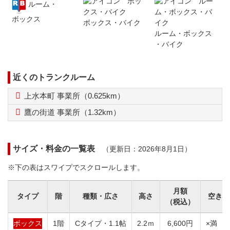
ルーム
・
ボックス
ボックス
・
バイク
ルーム
・
ボックス
・
バイク
近くのトランクルーム
上水本町 事業所（0.625km）
鷹の街道 事業所（1.32km）
サイズ・料金の一覧表
（更新日：2026年8月1日）
※下の表はスワイプでスクロールします。
月額
タイプ
階
種類・広さ
高さ
空き状
（税込）
ボックス
1階
Cタイプ・1.1帖
2.2ｍ
6,600円
×満