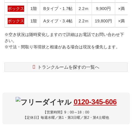
ボックス
1階
Bタイプ・1.7帖
2.2ｍ
9,900円
×満
ボックス
1階
Aタイプ・3.4帖
2.2ｍ
19,800円
×満
※空き状況は随時変化しますので詳細はお電話でお問い合わせ下
さい。
※寸法・間取り等現状と相違がある場合は現況を優先します。
トランクルームを探すの一覧へ
コ
ペ
ン
ー
テ
ジ
ン
の
ツ
先
0120-345-606
本
頭
文
へ
【営業時間】9：00～18：00
の
戻
【定休日】毎週水曜／第1・第3日曜／第2・第4土曜他
先
る
頭