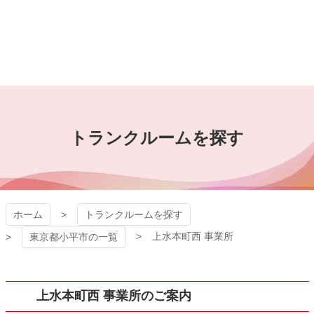
コ
ン
テ
ン
ツ
本
吉沢屋 レンタル ト
文
へ
ランクルーム
ス
トランクルームを探す
キ
ッ
プ
ホーム
トランクルームを探す
上水本町西 事業所
東京都小平市の一覧
上水本町西 事業所のご案内