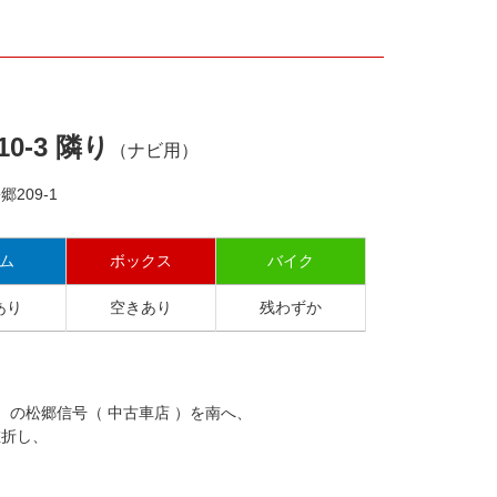
0-3 隣り
（ナビ用）
209-1
ム
ボックス
バイク
あり
空きあり
残わずか
）の松郷信号（ 中古車店 ）を南へ、
左折し、