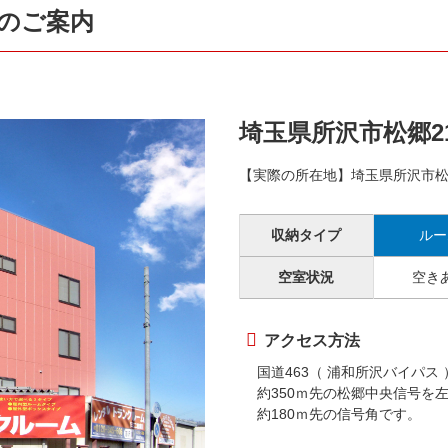
所のご案内
埼玉県所沢市松郷21
【実際の所在地】埼玉県所沢市松郷
収納タイプ
ルー
空室状況
空き
アクセス方法
国道463（ 浦和所沢バイパス 
約350ｍ先の松郷中央信号を
約180ｍ先の信号角です。