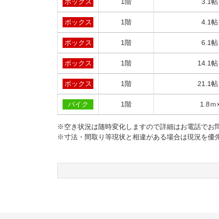
ボックス
1階
3.1
ボックス
1階
4.1
ボックス
1階
6.1
ボックス
1階
14.1
ボックス
1階
21.1
バイク
1階
1.8ｍ
※空き状況は随時変化しますので詳細はお電話でお
※寸法・間取り等現状と相違がある場合は現況を優
コ
ペ
ン
ー
テ
ジ
ン
の