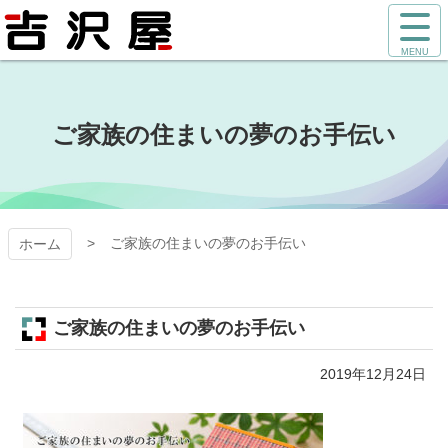
コ
サ
ン
イ
テ
ト
吉沢屋｜株
ン
メ
ツ
ニ
式会社 吉澤
本
ュ
ご家族の住まいの夢のお手伝い
文
ー
屋
へ
を
ス
開
キ
く
ッ
プ
ご家族の住まいの夢のお手伝い
ホーム
ご家族の住まいの夢のお手伝い
2019年12月24日