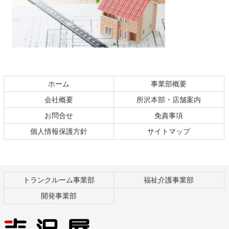
コ
ペ
ン
ー
テ
ジ
ホーム
事業部概要
ン
の
会社概要
所沢本部・店舗案内
ツ
先
本
頭
お問合せ
免責事項
文
へ
個人情報保護方針
サイトマップ
の
戻
先
る
頭
へ
戻
トランクルーム事業部
福祉介護事業部
る
開発事業部